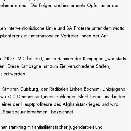
ielmehr erneut. Die Folgen sind immer mehr Opfer unter der
n Interventionistische Linke und 3A Proteste unter dem Motto
konferenz mit internationalen Vertreter_innen der Anti-
tiative NO-CIMIC besetzt, um im Rahmen der Kampagne „war starts
sen. Diese Kampagne hat zum Ziel verschiedene Stellen,
isiert werden.
en Kämpfen Duisburg, der Radikalen Linken Bochum, Linksjugend
 etwa 700 Demonstrant_innen zählenden Block heraus markierten
 einer der Hauptprofiteure des Afghanistankrieges und wird
 „Staatsbauunternehmen“ bezeichnet.
stankrieg mit antimilitaristischer Jugendarbeit und