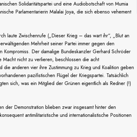
hanischen Solidaritätspartei und eine Audiobotschaft von Mumia
sche Parlamentarierin Malalai Joya, die sich ebenso vehement
 laute Zwischenrufe („Dieser Krieg – das wart ihr“, „Blut an
berwältigenden Mehrheit seiner Partei immer gegen den
aulen Kompromiss. Der damalige Bundeskanzler Gerhard Schröder
e Macht nicht zu verlieren, beschlossen die acht
 die anderen vier ihre Zustimmung zu Krieg und Koalition geben
vorhandenen pazifistischen Flügel der Kriegspartei. Tatsächlich
n sich, was ein Mitglied der Grünen eigentlich als Redner (!)
en der Demonstration blieben zwar insgesamt hinter den
nsequent antimilitaristische und internationalistische Positionen