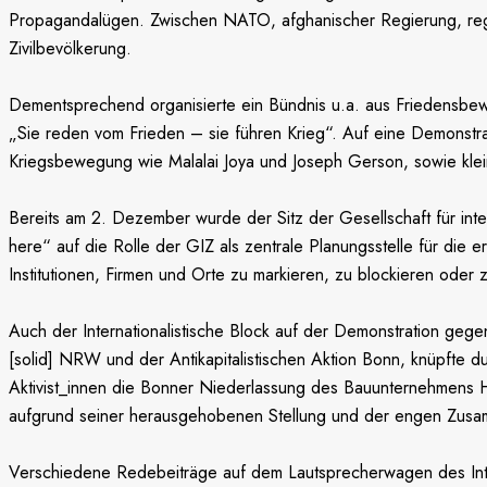
Propagandalügen. Zwischen NATO, afghanischer Regierung, region
Zivilbevölkerung.
Dementsprechend organisierte ein Bündnis u.a. aus Friedensbew
„Sie reden vom Frieden – sie führen Krieg“. Auf eine Demonstrat
Kriegsbewegung wie Malalai Joya und Joseph Gerson, sowie klei
Bereits am 2. Dezember wurde der Sitz der Gesellschaft für inte
here“ auf die Rolle der GIZ als zentrale Planungsstelle für d
Institutionen, Firmen und Orte zu markieren, zu blockieren ode
Auch der Internationalistische Block auf der Demonstration geg
[solid] NRW und der Antikapitalistischen Aktion Bonn, knüpfte
Aktivist_innen die Bonner Niederlassung des Bauunternehmens Ho
aufgrund seiner herausgehobenen Stellung und der engen Zusam
Verschiedene Redebeiträge auf dem Lautsprecherwagen des Interna