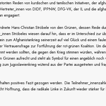
 betonten Reden von kurdischen und tamilischen Initiativen, der afg
ertreter_innen von DIDF, IPPNW, DFG-VK, der IL und die afghani
an engagiert.
dnete Hans-Christian Ströbele von den Grünen, dessen Rede durch
innen Ströbeles wiesen darauf hin, dass er im Unterschied zur ü
Nein zum Afghanistankrieg seinerzeit auf viel Glück und einem f
r Vertrauensfrage zur Fortführung der rot-grünen Koalition. Um di
mmt werden sollten, die gegen den Krieg stimmen würden, während
chen Grünen aufrecht und steht als Symbol für einen angeblich noch 
um Jugoslawienkrieg wütend aus der Partei ausgetreten und fragte
rhalten positives Fazit gezogen werden. Die Teilnehmer_innenzahl
 Hoffnung, dass die radikale Linke in Zukunft wieder stärker für ko