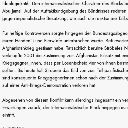
Ideologiekritik. Den internationalistischen Charakter des Blocks
Abu Jamal. Auf der Auftaktkundgebung des Bündnisses redeten V
gegen imperialistische Besatzung, wie auch die reaktionäre Talib
Für heftige Kontroversen sorgte hingegen der Bundestagsabgeor
euren Händen“) und Eierwürfe unterbrochen wurde. Befürworter_
Afghanistankrieg gestimmt habe. Tatsächlich beruhte Ströbeles 
verknüpfte 2001 die Zustimmung zum Afghanistan-Einsatz mit eine
Kriegsgegner_innen, dass per Losentscheid vier von ihnen besti
sollten. Bis heute hält Ströbele das Bild von zum Teil pazifistis
sind konsequente KriegsgegnerInnen schon nach der Zustimmung z
auf einer Anti-Kriegs-Demonstration verloren hat.
Abgesehen von diesem Konflikt kann allerdings insgesamt ein ve
Erwartungen zurück, der Internationalistische Block hingegen macht
eintritt.