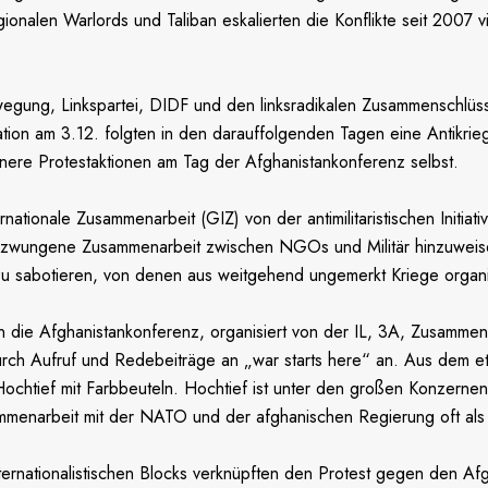
alen Warlords und Taliban eskalierten die Konflikte seit 2007 v
egung, Linkspartei, DIDF und den linksradikalen Zusammenschlüsse
ion am 3.12. folgten in den darauffolgenden Tagen eine Antikriegs
nere Protestaktionen am Tag der Afghanistankonferenz selbst.
rnationale Zusammenarbeit (GIZ) von der antimilitaristischen Ini
ie erzwungene Zusammenarbeit zwischen NGOs und Militär hinzuwei
r zu sabotieren, von denen aus weitgehend ungemerkt Kriege organ
en die Afghanistankonferenz, organisiert von der IL, 3A, Zusamm
 durch Aufruf und Redebeiträge an „war starts here“ an. Aus dem
chtief mit Farbbeuteln. Hochtief ist unter den großen Konzernen
menarbeit mit der NATO und der afghanischen Regierung oft als
tionalistischen Blocks verknüpften den Protest gegen den Afghani